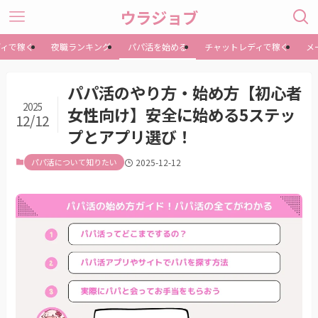
ウラジョブ
ディで稼ぐ
夜職ランキング
パパ活を始める
チャットレディで稼ぐ
メ
パパ活のやり方・始め方【初心者
2025
女性向け】安全に始める5ステッ
12/12
プとアプリ選び！
パパ活について知りたい
2025-12-12