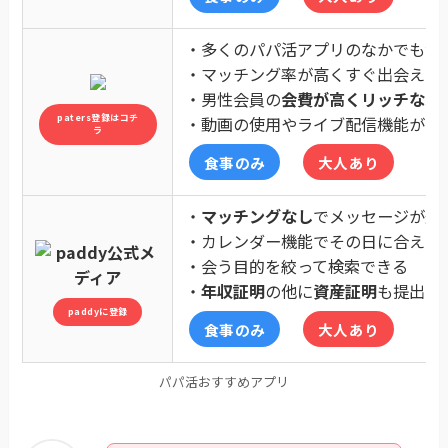
・多くのパパ活アプリのなかでも
会
・マッチング率が高くすぐ出会える
・男性会員の
会費が高くリッチなパ
paters登録はコチ
・動画の使用やライブ配信機能があ
ラ
食事のみ
大人あり
・
マッチングなし
でメッセージが送
・カレンダー機能でその日に合える
・会う目的を絞って検索できる
・
年収証明
の他に
資産証明
も提出で
paddyに登録
食事のみ
大人あり
パパ活おすすめアプリ