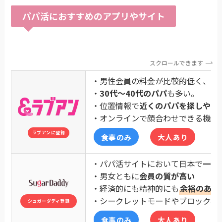
パパ活におすすめのアプリやサイト
スクロールできます
・男性会員の料金が比較的低く、パ
・
30代〜40代のパパ
も多い。
・位置情報で
近くのパパを探しやす
・オンラインで顔合わせできる機能
ラブアンに登録
食事のみ
大人あり
・パパ活サイトにおいて日本で
一番
・男女ともに
会員の質が高い
・経済的にも精神的にも
余裕のある
・シークレットモードやブロック機
シュガーダディ登録
食事のみ
大人あり