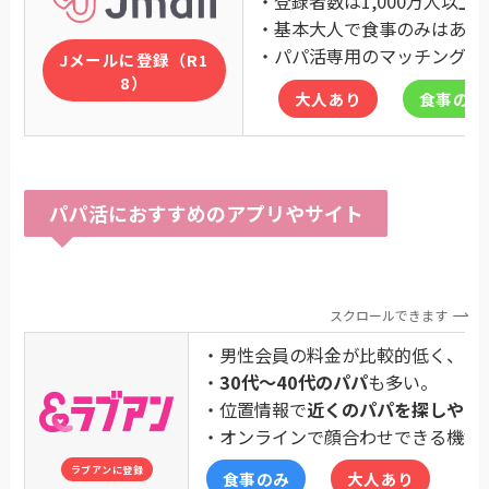
・登録者数は1,000万人以上
・基本大人で食事のみはあま
・パパ活専用のマッチングア
Jメールに登録（R1
8）
大人あり
食事のみ
パパ活におすすめのアプリやサイト
スクロールできます
・男性会員の料金が比較的低く、パ
・
30代〜40代のパパ
も多い。
・位置情報で
近くのパパを探しやす
・オンラインで顔合わせできる機能
ラブアンに登録
食事のみ
大人あり