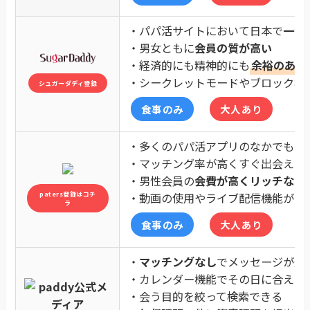
・パパ活サイトにおいて日本で
一番
・男女ともに
会員の質が高い
・経済的にも精神的にも
余裕のある
・シークレットモードやブロック機
シュガーダディ登録
食事のみ
大人あり
・多くのパパ活アプリのなかでも
会
・マッチング率が高くすぐ出会える
・男性会員の
会費が高くリッチなパ
paters登録はコチ
・動画の使用やライブ配信機能があ
ラ
食事のみ
大人あり
・
マッチングなし
でメッセージが送
・カレンダー機能でその日に合える
・会う目的を絞って検索できる