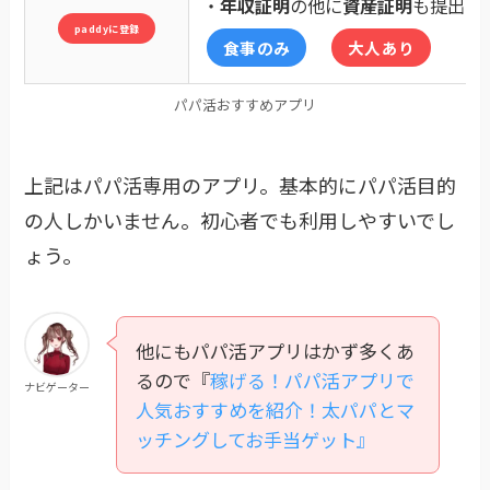
・
年収証明
の他に
資産証明
も提出で
paddyに登録
食事のみ
大人あり
パパ活おすすめアプリ
上記はパパ活専用のアプリ。基本的にパパ活目的
の人しかいません。初心者でも利用しやすいでし
ょう。
他にもパパ活アプリはかず多くあ
るので『
稼げる！パパ活アプリで
ナビゲーター
人気おすすめを紹介！太パパとマ
ッチングしてお手当ゲット』