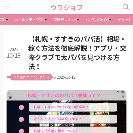
ウラジョブ
で稼ぐ
メールレディで稼ぐ
夜職ランキング
パパ活を始める
チャット
【札幌・すすきのパパ活】相場・
稼ぐ方法を徹底解説！アプリ・交
2025
10/19
際クラブで太パパを見つける方
法！
パパ活について知りたい
2025-10-19