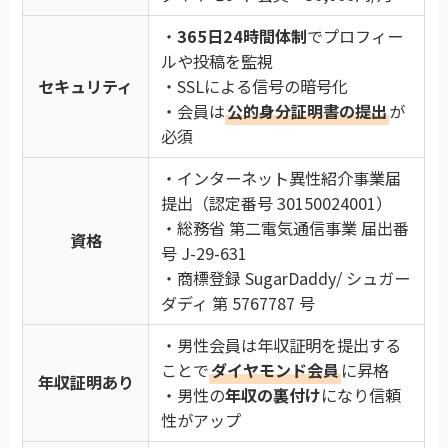
・
365日24時間体制
でプロフィー
ルや投稿を監視
セキュリティ
・SSLによる信号の暗号化
・会員は
公的身分証明書の提出
が
必須
・インターネット異性紹介事業届
提出（認定番号 30150024001）
・総務省 第二電気通信事業 届出番
資格
号 J-29-631
・商標登録 SugarDaddy/ シュガー
ダディ 第 5767787 号
・男性会員は年収証明を提出する
ことで
ダイヤモンド会員
に昇格
年収証明あり
・男性の
年収の裏付け
になり信頼
性がアップ