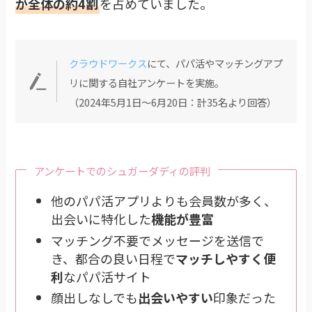
が全体の約4割
を占めていました。
クラウドワークス
にて、パパ活やマッチングアプ
リに関する自社アンケートを実施。
（2024年5月1日〜6月20日：計35名より回答）
アンケートでのシュガーダディの評判
他のパパ活アプリよりも会員数が多く、
出会いに特化した
機能が豊富
マッチング不要でメッセージを送信で
き、都合の良い日程で
マッチしやすく便
利
なパパ活サイト
顔出しなしでも
出会いやすい
印象だった