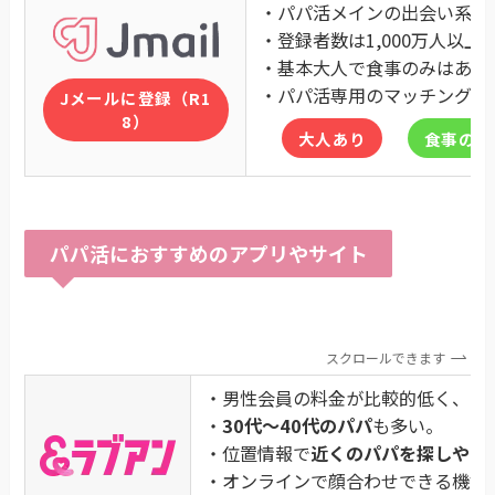
・パパ活メインの出会い系
・登録者数は1,000万人以上
・基本大人で食事のみはあま
・パパ活専用のマッチングア
Jメールに登録（R1
8）
大人あり
食事のみ
パパ活におすすめのアプリやサイト
スクロールできます
・男性会員の料金が比較的低く、パ
・
30代〜40代のパパ
も多い。
・位置情報で
近くのパパを探しやす
・オンラインで顔合わせできる機能