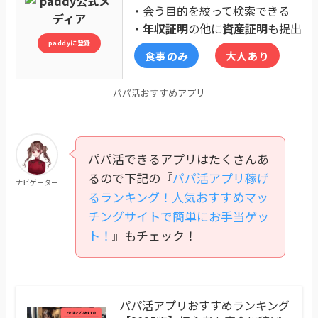
・会う目的を絞って検索できる
・
年収証明
の他に
資産証明
も提出で
paddyに登録
食事のみ
大人あり
パパ活おすすめアプリ
パパ活できるアプリはたくさんあ
るので下記の『
パパ活アプリ稼げ
ナビゲーター
るランキング！人気おすすめマッ
チングサイトで簡単にお手当ゲッ
ト！
』もチェック！
パパ活アプリおすすめランキング