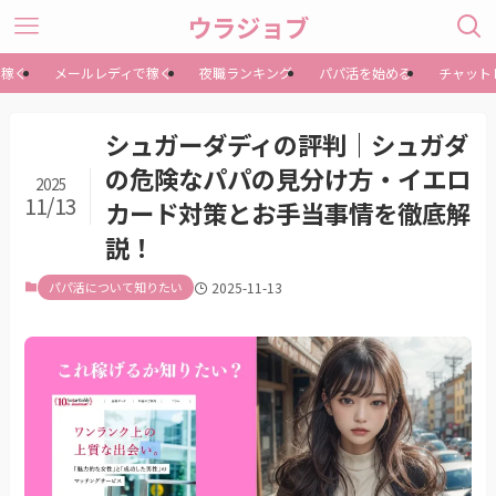
ウラジョブ
で稼ぐ
メールレディで稼ぐ
夜職ランキング
パパ活を始める
チャット
シュガーダディの評判｜シュガダ
の危険なパパの見分け方・イエロ
2025
11/13
カード対策とお手当事情を徹底解
説！
パパ活について知りたい
2025-11-13