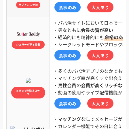
ラブアンに登録
食事のみ
大人あり
・パパ活サイトにおいて日本で
一番
・男女ともに
会員の質が高い
・経済的にも精神的にも
余裕のある
・シークレットモードやブロック機
シュガーダディ登録
食事のみ
大人あり
・多くのパパ活アプリのなかでも
会
・マッチング率が高くすぐ出会える
・男性会員の
会費が高くリッチなパ
paters登録はコチ
・動画の使用やライブ配信機能があ
ラ
食事のみ
大人あり
・
マッチングなし
でメッセージが送
・カレンダー機能でその日に合える